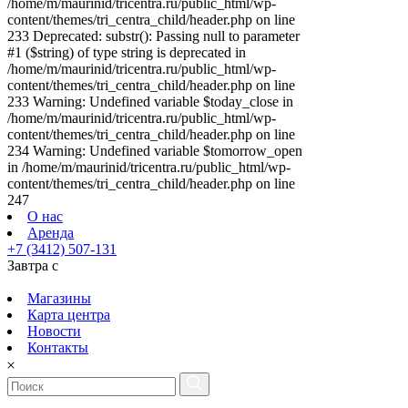
/home/m/maurinid/tricentra.ru/public_html/wp-
content/themes/tri_centra_child/header.php on line
233 Deprecated: substr(): Passing null to parameter
#1 ($string) of type string is deprecated in
/home/m/maurinid/tricentra.ru/public_html/wp-
content/themes/tri_centra_child/header.php on line
233 Warning: Undefined variable $today_close in
/home/m/maurinid/tricentra.ru/public_html/wp-
content/themes/tri_centra_child/header.php on line
234 Warning: Undefined variable $tomorrow_open
in /home/m/maurinid/tricentra.ru/public_html/wp-
content/themes/tri_centra_child/header.php on line
247
О нас
Аренда
+7 (3412) 507-131
Завтра с
Магазины
Карта центра
Новости
Контакты