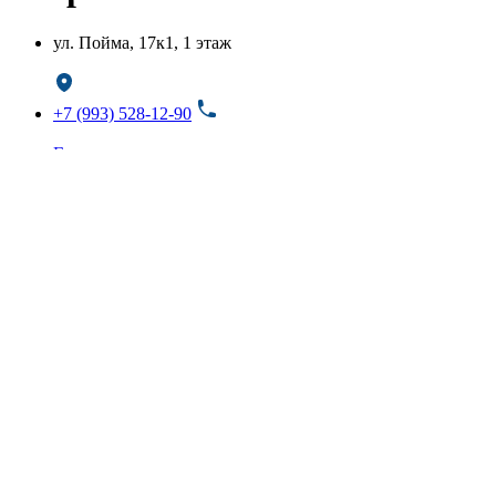
ул. ​Пойма, 17к1,​ 1 этаж​
+7 (993) 528-12-90
Группа вконтакте
Декоративные покрытия для фасада и
интерьера
Магазины
Карта центра
Акции
Контакты
Карта сайта
Пн-Сб
9:00-18:00
Вс
9:00-17:00